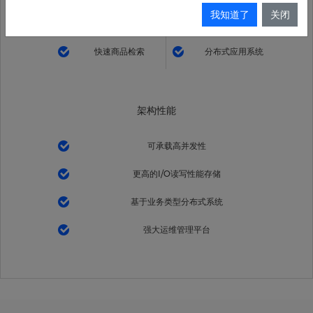
我知道了
关闭
业务弹性伸缩
海量数据管理
快速商品检索
分布式应用系统
架构性能
可承载高并发性
更高的I/O读写性能存储
基于业务类型分布式系统
强大运维管理平台