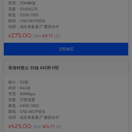
带宽：70M峰值
流量：3500G/月
硬盘：320G SSD
路线：CN2+BGP优化
说明：域名免备案/广播原生IP
275.00
¥9.17
¥
/ 月
[约
/天]
立即购买
香港特惠云 32核 64GB H型
核心：32核
内存：64GB
带宽：80Mbps
流量：不限流量
硬盘：480G SSD
路线：CN2+BGP优化
说明：域名免备案/广播原生IP
425.00
¥14.17
¥
/ 月
[约
/天]