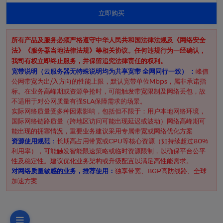
立即购买
所有产品及服务必须严格遵守中华人民共和国法律法规及《网络安全
法》《服务器当地法律法规》等相关协议。任何违规行为一经确认，
我司有权立即终止服务，并保留追究法律责任的权利。
​宽带说明（云服务器无特殊说明均为共享宽带 全网同行一致） ​：
峰值
公网带宽为出/入方向的性能上限，默认宽带单位Mbps，属非承诺指
标。在业务高峰期或资源争抢时，可能触发带宽限制及网络丢包，故
不适用于对公网质量有强SLA保障需求的场景。
实际网络质量受多种因素影响，包括但不限于：用户本地网络环境，
国际网络链路质量（跨地区访问可能出现延迟或波动）网络高峰期可
能出现的拥塞情况，重要业务建议采用专属带宽或网络优化方案
资源使用规范
​：
长期高占用带宽或CPU等核心资源（如持续超过80%
利用率），可能触发智能限速策略或临时资源限制，以确保平台公平
性及稳定性。建议优化业务架构或升级配置以满足高性能需求。
对网络质量敏感的业务，推荐使用：
独享带宽、BGP高防线路、全球
加速方案