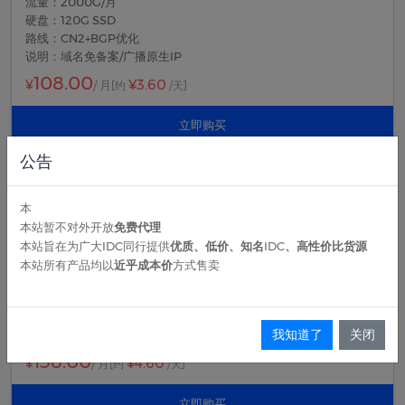
流量：2000G/月
硬盘：120G SSD
路线：CN2+BGP优化
说明：域名免备案/广播原生IP
108.00
¥3.60
¥
/ 月
[约
/天]
立即购买
公告
香港特惠云 16核 16GB E型
本
核心：16-32核
本站暂不对外开放
免费代理
内存：16-64G
本站旨在为广大IDC同行提供
优质、低价、知名IDC、高性价比货源
带宽：50M峰值
本站所有产品均以
近乎成本价
方式售卖
流量：2500G/月
硬盘：160G SSD
路线：CN2+BGP优化
我知道了
关闭
说明：域名免备案/广播原生IP
138.00
¥4.60
¥
/ 月
[约
/天]
立即购买