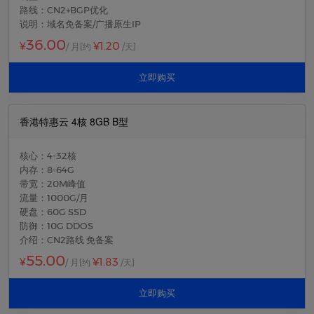
路线：CN2+BGP优化
说明：域名免备案/广播原生IP
36.00
¥1.20
¥
/ 月
[约
/天]
立即购买
香港特惠云 4核 8GB B型
核心：4-32核
内存：8-64G
带宽：20M峰值
流量：1000G/月
硬盘：60G SSD
防御：10G DDOS
介绍：CN2路线 免备案
55.00
¥1.83
¥
/ 月
[约
/天]
立即购买