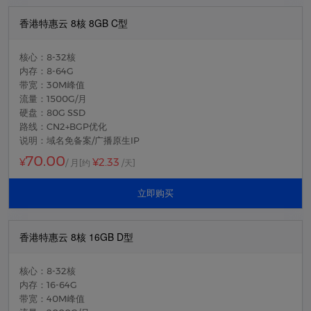
香港特惠云 8核 8GB C型
核心：8-32核
内存：8-64G
带宽：30M峰值
流量：1500G/月
硬盘：80G SSD
路线：CN2+BGP优化
说明：域名免备案/广播原生IP
70.00
¥2.33
¥
/ 月
[约
/天]
立即购买
香港特惠云 8核 16GB D型
核心：8-32核
内存：16-64G
带宽：40M峰值