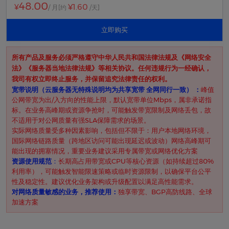
48.00
¥1.60
¥
/ 月
[约
/天]
立即购买
所有产品及服务必须严格遵守中华人民共和国法律法规及《网络安全
法》《服务器当地法律法规》等相关协议。任何违规行为一经确认，
我司有权立即终止服务，并保留追究法律责任的权利。
​宽带说明（云服务器无特殊说明均为共享宽带 全网同行一致） ​：
峰值
公网带宽为出/入方向的性能上限，默认宽带单位Mbps，属非承诺指
标。在业务高峰期或资源争抢时，可能触发带宽限制及网络丢包，故
不适用于对公网质量有强SLA保障需求的场景。
实际网络质量受多种因素影响，包括但不限于：用户本地网络环境，
国际网络链路质量（跨地区访问可能出现延迟或波动）网络高峰期可
能出现的拥塞情况，重要业务建议采用专属带宽或网络优化方案
资源使用规范
​：
长期高占用带宽或CPU等核心资源（如持续超过80%
利用率），可能触发智能限速策略或临时资源限制，以确保平台公平
性及稳定性。建议优化业务架构或升级配置以满足高性能需求。
对网络质量敏感的业务，推荐使用：
独享带宽、BGP高防线路、全球
加速方案