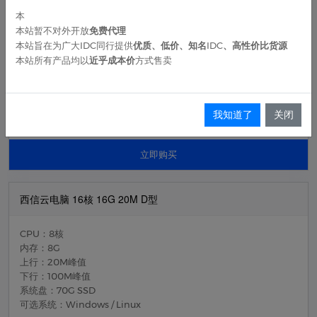
本
CPU：8核
本站暂不对外开放
免费代理
内存：8G
本站旨在为广大IDC同行提供
优质、低价、知名IDC、高性价比货源
上行：20M峰值
本站所有产品均以
近乎成本价
方式售卖
下行：100M峰值
系统盘：60G SSD
可选系统：Windows / Linux
我知道了
关闭
24.00
¥0.80
¥
/ 月
[约
/天]
立即购买
西信云电脑 16核 16G 20M D型
CPU：8核
内存：8G
上行：20M峰值
下行：100M峰值
系统盘：70G SSD
可选系统：Windows / Linux