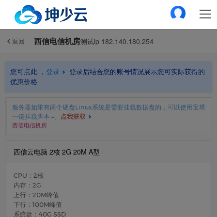
西信电信机房
测试ip 182.140.180.254
返回
您可点此 ，
登录
登录后结合您的账号情况展示您可实际获得的
优惠价格
服务器如果有两个硬盘Linux系统是需要挂载数据盘的，可以使用宝塔
一键挂载脚本 =。
点我获取
西信电信机房
西信云电脑 2核 2G 20M A型
CPU：2核
内存：2G
上行：20M峰值
下行：100M峰值
系统盘：40G SSD