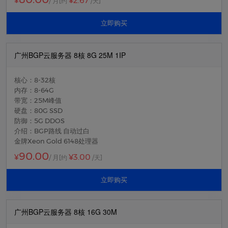
¥2.67
¥
/ 月
[约
/天]
立即购买
广州BGP云服务器 8核 8G 25M 1IP
核心：8-32核
内存：8-64G
带宽：25M峰值
硬盘：80G SSD
防御：5G DDOS
介绍：BGP路线 自动过白
金牌Xeon Gold 6148处理器
90.00
¥3.00
¥
/ 月
[约
/天]
立即购买
广州BGP云服务器 8核 16G 30M