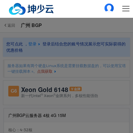
广州 BGP
返回
您可点此 ，
登录
登录后结合您的账号情况展示您可实际获得的
优惠价格
服务器如果有两个硬盘Linux系统是需要挂载数据盘的，可以使用宝塔
一键挂载脚本 =。
点我获取
Xeon Gold 6148
🏅金牌
G6
®
®
新一代Intel
Xeon
金牌系列，多核性能强劲
广州BGP云服务器 4核 4G 15M
核心：4-32核