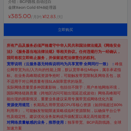
介绍：BGP路线 自动过白
金牌Xeon Gold 6148处理器
385.00
¥12.83
¥
/ 月
[约
/天]
立即购买
所有产品及服务必须严格遵守中华人民共和国法律法规及《网络安全
法》《服务器当地法律法规》等相关协议。任何违规行为一经确认，
我司有权立即终止服务，并保留追究法律责任的权利。
​宽带说明（云服务器无特殊说明均为共享宽带 全网同行一致） ​：
峰值
公网带宽为出/入方向的性能上限，默认宽带单位Mbps，属非承诺指
标。在业务高峰期或资源争抢时，可能触发带宽限制及网络丢包，故
不适用于对公网质量有强SLA保障需求的场景。
实际网络质量受多种因素影响，包括但不限于：用户本地网络环境，
国际网络链路质量（跨地区访问可能出现延迟或波动）网络高峰期可
能出现的拥塞情况，重要业务建议采用专属带宽或网络优化方案
资源使用规范
​：
长期高占用带宽或CPU等核心资源（如持续超过80%
利用率），可能触发智能限速策略或临时资源限制，以确保平台公平
性及稳定性。建议优化业务架构或升级配置以满足高性能需求。
对网络质量敏感的业务，推荐使用：
独享带宽、BGP高防线路、全球
加速方案