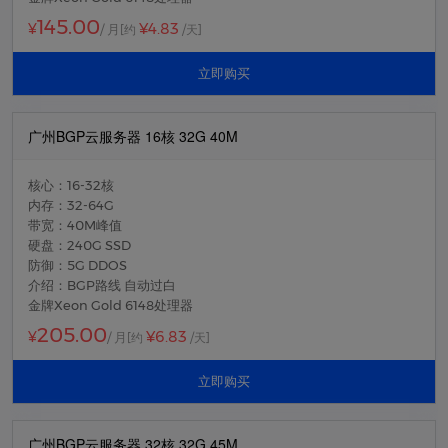
145.00
¥4.83
¥
/ 月
[约
/天]
立即购买
广州BGP云服务器 16核 32G 40M
核心：16-32核
内存：32-64G
带宽：40M峰值
硬盘：240G SSD
防御：5G DDOS
介绍：BGP路线 自动过白
金牌Xeon Gold 6148处理器
205.00
¥6.83
¥
/ 月
[约
/天]
立即购买
广州BGP云服务器 32核 32G 45M