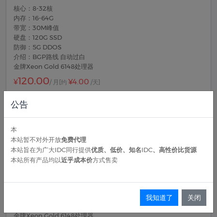
核心：8-32核
内存：16-64G
带宽：30M峰值
硬盘：120G SSD
防御：5G DDOS
介绍：BGP路线 自动过白
金牌Xeon Gold 6148处理器
120.00
¥4.00
¥
/ 月
[约
/天]
公告
立即购买
本
广州BGP云服务器 16核 16G 35M
本站暂不对外开放
免费代理
本站旨在为广大IDC同行提供
优质、低价、知名IDC、高性价比货源
核心：16-32核
本站所有产品均以
近乎成本价
方式售卖
内存：16-64G
带宽：35M峰值
硬盘：160G SSD
防御：5G DDOS
我知道了
关闭
介绍：BGP路线 自动过白
金牌Xeon Gold 6148处理器