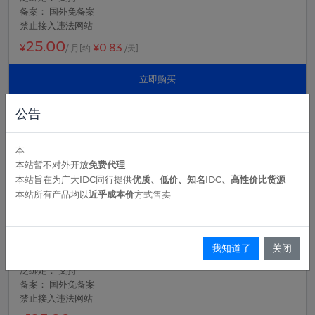
备案： 国外免备案
禁止接入违法网站
25.00
¥0.83
¥
/ 月
[约
/天]
立即购买
公告
亚太高级版
本
加速流量： 500G
本站暂不对外开放
免费代理
宕机： 自动切换
本站旨在为广大IDC同行提供
优质、低价、知名IDC、高性价比货源
防CC策略： 自定义
本站所有产品均以
近乎成本价
方式售卖
CC防御： 20000/QPS
可使用域名数： 10个
带宽： 30Mbps
Websocket： 支持
我知道了
关闭
全局加密： HTTPS/SSL
泛绑定： 支持
备案： 国外免备案
禁止接入违法网站