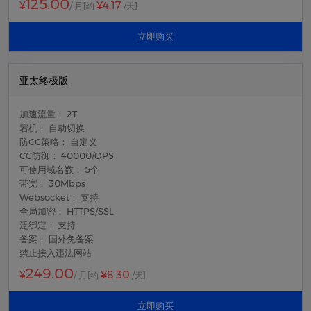
125.00
¥4.17
¥
/ 月
[约
/天]
立即购买
亚太终极版
加速流量： 2T
宕机： 自动切换
防CC策略： 自定义
CC防御： 40000/QPS
可使用域名数： 5个
带宽： 30Mbps
Websocket： 支持
全局加密： HTTPS/SSL
泛绑定： 支持
备案： 国外免备案
禁止接入违法网站
249.00
¥8.30
¥
/ 月
[约
/天]
立即购买