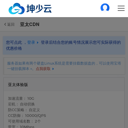
亚太CDN
返回
您可点此 ，
登录
登录后结合您的账号情况展示您可实际获得的
优惠价格
服务器如果有两个硬盘Linux系统是需要挂载数据盘的，可以使用宝塔
一键挂载脚本 =。
点我获取
亚太体验版
加速流量： 10G
宕机： 自动切换
防CC策略： 自定义
CC防御： 10000/QPS
可使用域名数： 2个
带宽： 10Mbps