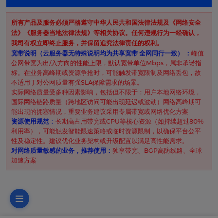
所有产品及服务必须严格遵守中华人民共和国法律法规及《网络安全
法》《服务器当地法律法规》等相关协议。任何违规行为一经确认，
我司有权立即终止服务，并保留追究法律责任的权利。
​宽带说明（云服务器无特殊说明均为共享宽带 全网同行一致） ​：
峰值
公网带宽为出/入方向的性能上限，默认宽带单位Mbps，属非承诺指
标。在业务高峰期或资源争抢时，可能触发带宽限制及网络丢包，故
不适用于对公网质量有强SLA保障需求的场景。
实际网络质量受多种因素影响，包括但不限于：用户本地网络环境，
国际网络链路质量（跨地区访问可能出现延迟或波动）网络高峰期可
能出现的拥塞情况，重要业务建议采用专属带宽或网络优化方案
资源使用规范
​：
长期高占用带宽或CPU等核心资源（如持续超过80%
利用率），可能触发智能限速策略或临时资源限制，以确保平台公平
性及稳定性。建议优化业务架构或升级配置以满足高性能需求。
对网络质量敏感的业务，推荐使用：
独享带宽、BGP高防线路、全球
加速方案