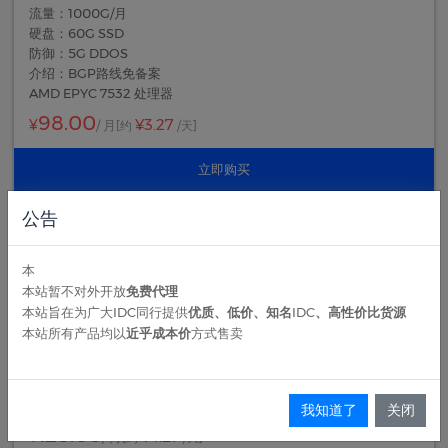
流量：1000G/月
硬盘：60G SSD
防御：5G DDOS
介绍：BGP路线免备案
AMD EPYC 7532 处理器
98.00
¥3.27
¥
/ 月
[约
/天]
立即购买
公告
日本BGP大带宽 8核 8G 500M
核心：8C
本
内存：8G
本站暂不对外开放
免费代理
带宽：500M
本站旨在为广大IDC同行提供
优质、低价、知名IDC、高性价比货源
流量：1500G/月
本站所有产品均以
近乎成本价
方式售卖
硬盘：100G SSD
防御：5G DDOS
介绍：BGP路线免备案
AMD EPYC 7532 处理器
我知道了
关闭
128.00
¥4.27
¥
/ 月
[约
/天]