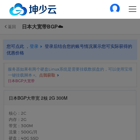
日本大宽带BGP☁️
返回
您可点此 ，
登录
登录后结合您的账号情况展示您可实际获得的
优惠价格
服务器如果有两个硬盘Linux系统是需要挂载数据盘的，可以使用宝塔
一键挂载脚本 =。
点我获取
日本BGP大宽带
日本BGP大带宽 2核 2G 300M
核心：2C
内存：2G
带宽：300M
流量：500G/月
硬盘：40G SSD