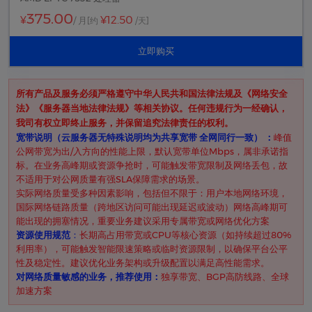
375.00
¥12.50
¥
/ 月
[约
/天]
立即购买
所有产品及服务必须严格遵守中华人民共和国法律法规及《网络安全
法》《服务器当地法律法规》等相关协议。任何违规行为一经确认，
我司有权立即终止服务，并保留追究法律责任的权利。
​宽带说明（云服务器无特殊说明均为共享宽带 全网同行一致） ​：
峰值
公网带宽为出/入方向的性能上限，默认宽带单位Mbps，属非承诺指
标。在业务高峰期或资源争抢时，可能触发带宽限制及网络丢包，故
不适用于对公网质量有强SLA保障需求的场景。
实际网络质量受多种因素影响，包括但不限于：用户本地网络环境，
国际网络链路质量（跨地区访问可能出现延迟或波动）网络高峰期可
能出现的拥塞情况，重要业务建议采用专属带宽或网络优化方案
资源使用规范
​：
长期高占用带宽或CPU等核心资源（如持续超过80%
利用率），可能触发智能限速策略或临时资源限制，以确保平台公平
性及稳定性。建议优化业务架构或升级配置以满足高性能需求。
对网络质量敏感的业务，推荐使用：
独享带宽、BGP高防线路、全球
加速方案