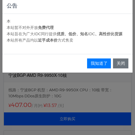
公告
宁波BGP-AMD R9-9950X-8核
本
线路：宁波BGP 机型：AMD R9-9950X CPU：8核 带宽：10Mbps
本站暂不对外开放
免费代理
DDos原生防护：10G
本站旨在为广大IDC同行提供
优质、低价、知名IDC、高性价比货源
本站所有产品均以
近乎成本价
方式售卖
359.00
¥11.97
¥
/ 月
[约
/天]
立即购买
我知道了
关闭
宁波BGP-AMD R9-9950X-10核
线路：宁波BGP 机型：AMD R9-9950X CPU：10核 带宽：
10Mbps DDos原生防护：10G
407.00
¥13.57
¥
/ 月
[约
/天]
立即购买