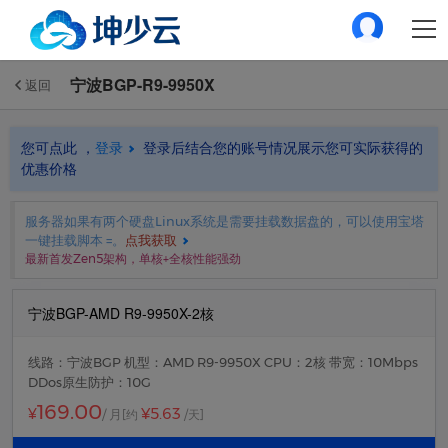
宁波BGP-R9-9950X
返回
您可点此 ，
登录
登录后结合您的账号情况展示您可实际获得的
优惠价格
服务器如果有两个硬盘Linux系统是需要挂载数据盘的，可以使用宝塔
一键挂载脚本 =。
点我获取
最新首发Zen5架构，单核+全核性能强劲
宁波BGP-AMD R9-9950X-2核
线路：宁波BGP 机型：AMD R9-9950X CPU：2核 带宽：10Mbps
DDos原生防护：10G
169.00
¥5.63
¥
/ 月
[约
/天]