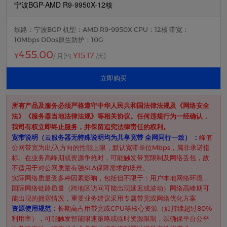
宁波BGP-AMD R9-9950X-12核
线路：宁波BGP 机型：AMD R9-9950X CPU：12核 带宽：
10Mbps DDos原生防护：10G
455.00
¥15.17
¥
/ 月
[约
/天]
立即购买
所有产品及服务必须严格遵守中华人民共和国法律法规及《网络安全
法》《服务器当地法律法规》等相关协议。任何违规行为一经确认，
我司有权立即终止服务，并保留追究法律责任的权利。
​宽带说明（云服务器无特殊说明均为共享宽带 全网同行一致） ​：
峰值
公网带宽为出/入方向的性能上限，默认宽带单位Mbps，属非承诺指
标。在业务高峰期或资源争抢时，可能触发带宽限制及网络丢包，故
不适用于对公网质量有强SLA保障需求的场景。
实际网络质量受多种因素影响，包括但不限于：用户本地网络环境，
国际网络链路质量（跨地区访问可能出现延迟或波动）网络高峰期可
能出现的拥塞情况，重要业务建议采用专属带宽或网络优化方案
资源使用规范
​：
长期高占用带宽或CPU等核心资源（如持续超过80%
利用率），可能触发智能限速策略或临时资源限制，以确保平台公平