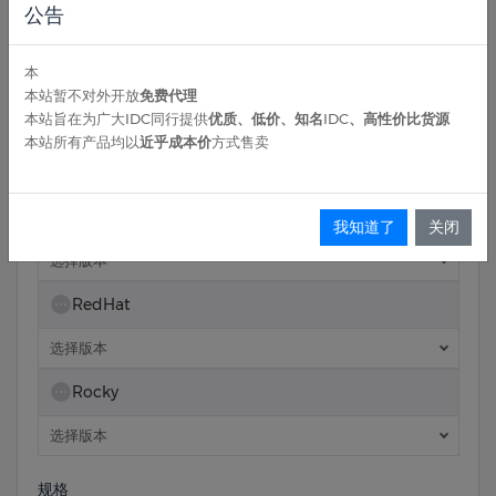
公告
Ubuntu
本
选择版本
本站暂不对外开放
免费代理
本站旨在为广大IDC同行提供
优质、低价、知名IDC、高性价比货源
Windows
本站所有产品均以
近乎成本价
方式售卖
选择版本
Debian
我知道了
关闭
选择版本
RedHat
选择版本
Rocky
选择版本
规格