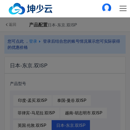
产品配置
日本-东京.双ISP
返回
您可点此 ，
登录
登录后结合您的账号情况展示您可实际获得
的优惠价格
日本-东京.双ISP
产品型号
印度-孟买.双ISP
泰国-曼谷.双ISP
菲律宾-马尼拉.双ISP
越南-胡志明市.双ISP
英国.伦敦.双ISP
日本-东京.双ISP