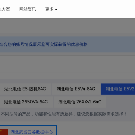
决方案
网站资讯
更多
特价高配置云
推荐
国内16C-16G 99元
结合您的账号情况展示您可实际获得的优惠价格
融解决方案
维通知
电商解决方案
业界新闻
·年付活动
昆明大带宽
年付活动
500
湖北电信 E5-随机64G
湖北电信 E5V4-64G
湖北电信 E5V2
湖北电信 2650V4-64G
湖北电信 26XXv2-64G
不同型号的产品，功能和性能有所差异，建议您根据实际需求选择！
湖北武当云谷数据中心