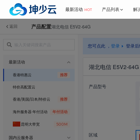
最新活动
产品列表
解
HOT
产品配置
湖北电信 E5V2-64G
返回
了解我们
更多
行业解决方案
新闻中心
最新活动
香港特惠云
您可点此 ，
登录
登录后
公司简介
推介计划
国内云服务器
网站解决方案
官方公告
金
网
联系我们
宝塔面板
最新活动
BGP·云服务器
湖北电信 E5V2-64G
海外服务器
帮助中心
游戏解决方案
香港特惠云
推荐
香港·云服务器
产品型号
特价高配置云
常见问题
美国云服务器
香港/美国/日本/特价云
推荐
日本BGP云服务器
海外服务器·年付活动
年付活动
昆明大带宽
500M
高频云·服务器
区域
国内云服务器