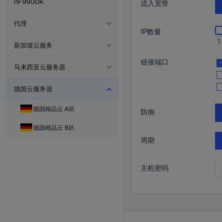
国内精品CDN
I9-9900K
济南 联通
Xeon ® Platinum
流入宽带
镇江高防BGP 物理机
美国家宽ISP B区
福建·泉州 电信云
厦门电信 - R9-9950X
江苏镇江普防电信物理机☁️
厦门 电信
Xeon ® Platinum
代理
德国住宅家宽A
IP数量
厦门电信 - I9-14900K
1
湖北襄阳电信高防物理机☁️
济南 移动
Xeon ® Platinum
本站代理
德国双ISP住宅云主机B区
新加坡云服务
宁波BGP-
宁波物理机☁️
链接端口
上海动态
Intel ® I9-14900K
新加坡BGP
Xeon ® Platinum
马来西亚云服务器
I9-14900K
BGB
十堰三线 高防BGP
宁波BGP-
马来西亚BGP
德国云服务器
美国洛杉矶·云服务器
AMD R9-9950X
R9-9950X
十堰600G高防物理机☁️
德国精品云 A区
防御
十堰BGP-
成都眉山联通——物理机
AMD R9-9950X
R9-9950X
德国精品云 B区
十堰BGP高防
高防
周期
镇江BGP
主机密码