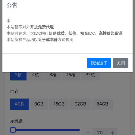
公告
AlmaLinux
本
选择版本
本站暂不对外开放
免费代理
本站旨在为广大IDC同行提供
优质、低价、知名IDC、高性价比货源
TencentOS-Server
本站所有产品均以
近乎成本价
方式售卖
选择版本
CPU
我知道了
关闭
2核
4核
8核
16核
32核
内存
4GB
8GB
16GB
32GB
64GB
系统盘