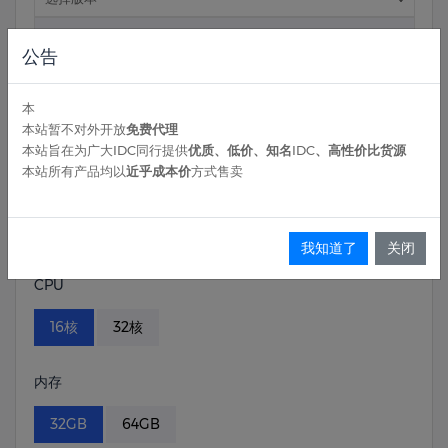
AlmaLinux
公告
选择版本
本
OpenEuler
本站暂不对外开放
免费代理
本站旨在为广大IDC同行提供
优质、低价、知名IDC、高性价比货源
选择版本
本站所有产品均以
近乎成本价
方式售卖
TencentOS-Server
选择版本
我知道了
关闭
CPU
16核
32核
内存
32GB
64GB