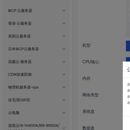
CDN加速防御
浙江·宁 |电信云
BGP·云服务器
物理机服务器-vps
内蒙电信·云
8269CY
内蒙古BGP云服
香港·云服务器
电信BGP
务器
住宅/双ISP区
四川·德阳|高防云
香港云·大带宽
推荐
美国云服务器
北京 BGP
金牌
湖北·襄阳 电信云 A
机型
8168
云电脑
香港精品CN2·A区
推荐
美国优化高防云 A区
区
日本BGP云服务器
深圳 BGP
金牌
香港精品CN2·B区
推荐
美国优化高防云 B区
湖北.襄阳 电信云 B区
金牌
日本大宽带BGP☁️
游戏云I9-14900K/R9-
CPU核心
高频云·服务器
广州 BGP
金牌
9950X/ I9-9900K
美国CMIN2/9929 A区
香港三网直连·C区
火爆
弹性·大宽带云
日本BGP云服务器☁️
十堰三线 高防BGP
厦门 BGP
Xeon ® Platinum
弹性大带宽
CDN加速防御
服务器
内存
美国CMIN2/9929 B区
代理
香港裸金属·云服务器
火爆
日本云·服务器
绍兴·BGP
推荐
泉州 电信
Xeon ® Platinum
亚太高防
物理机服务器-vps
江苏·镇江 电信云
8272
美国精品CN2/BGP A区
香港物理机服务器
推荐
网络类型
新加坡云服务
宁波 BGP
Xeon ® Platinum
亚太死扛
湖北裸金属·服务器
陕西·西安|电信云 A区
住宅/双ISP区
美国精品CN2/BGP B区
国内死扛
十堰 BGP
Xeon ® Platinum
成都电信高防物理机☁️
陕西·西安|电信云 B区
系统盘
马来西亚云服务器
美国家宽ISP
云电脑
美国裸金属服务器
亚太CDN
深圳 电信
Xeon ® Platinum
四川德阳电信物理机☁️
湖北十堰电信·
跨境电商云
金牌?6133
西信电信机房
游戏云I9-14900K/R9-9950X/
德国云服务器
云服务器
数据盘