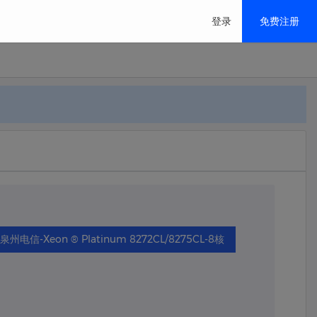
登录
免费注册
香港/美国/日本/特价云
推荐
移动解决方案
M
泉州电信-Xeon ® Platinum 8272CL/8275CL-8核