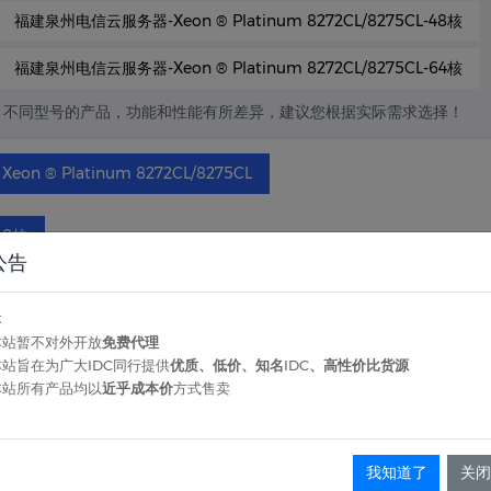
福建泉州电信云服务器-Xeon ® Platinum 8272CL/8275CL-48核
福建泉州电信云服务器-Xeon ® Platinum 8272CL/8275CL-64核
不同型号的产品，功能和性能有所差异，建议您根据实际需求选择！
Xeon ® Platinum 8272CL/8275CL
8核
公告
8G
12G
16G
24G
32G
48G
64G
本
本站暂不对外开放
免费代理
不封国外不封UDP
本站旨在为广大IDC同行提供
优质、低价、知名IDC、高性价比货源
本站所有产品均以
近乎成本价
方式售卖
30G
50G
100G
150G
200G
300G
50
我知道了
关闭
不需要
30G
50G
100G
150G
200G
30