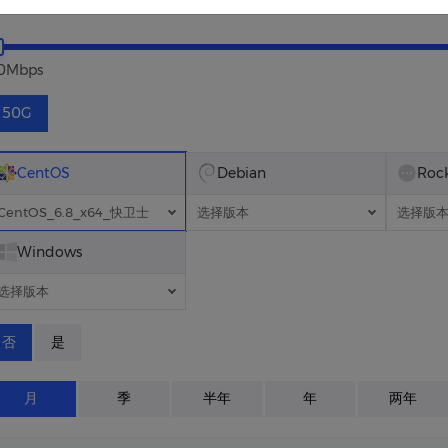
0Mbps
50G
CentOS
Debian
Roc
CentOS_6.8_x64_快卫士
选择版本
选择版
Windows
选择版本
否
是
月
季
半年
年
两年