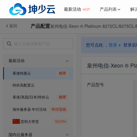
最新活动
产品列表
解
HOT
产品配置
泉州电信-Xeon ® Platinum 8272CL/8275CL-
返回
了解我们
更多
行业解决方案
新闻中心
最新活动
香港特惠云
您可点此 ，
登录
登录后
公司简介
推介计划
国内云服务器
网站解决方案
官方公告
金
网
联系我们
宝塔面板
最新活动
BGP·云服务器
泉州电信-Xeon ® Plat
海外服务器
帮助中心
游戏解决方案
香港特惠云
推荐
香港·云服务器
产品型号
特价高配置云
常见问题
美国云服务器
香港/美国/日本/特价云
推荐
日本BGP云服务器
海外服务器·年付活动
年付活动
昆明大带宽
500M
高频云·服务器
国内云服务器