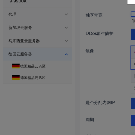
国内精品CDN
I9-9900K
济南 联通
Xeon ® Platinum
镇江高防BGP 物理机
美国家宽ISP B区
福建·泉州 电信云
厦门电信 - R9-9950X
江苏镇江普防电信物理机☁️
厦门 电信
Xeon ® Platinum
代理
独享带宽
德国住宅家宽A
1
厦门电信 - I9-14900K
湖北襄阳电信高防物理机☁️
济南 移动
Xeon ® Platinum
本站代理
德国双ISP住宅云主机B区
新加坡云服务
DDos原生防护
宁波BGP-
宁波物理机☁️
上海动态
Intel ® I9-14900K
新加坡BGP
Xeon ® Platinum
马来西亚云服务器
I9-14900K
BGB
十堰三线 高防BGP
镜像
宁波BGP-
马来西亚BGP
德国云服务器
美国洛杉矶·云服务器
AMD R9-9950X
R9-9950X
十堰600G高防物理机☁️
德国精品云 A区
十堰BGP-
成都眉山联通——物理机
AMD R9-9950X
R9-9950X
德国精品云 B区
十堰BGP高防
高防
镇江BGP
是否分配内网IP
周期