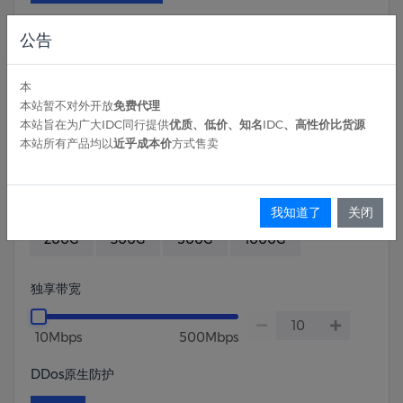
公告
系统盘
30G
50G
100G
150G
200G
本
本站暂不对外开放
免费代理
300G
500G
1000G
本站旨在为广大IDC同行提供
优质、低价、知名IDC、高性价比货源
本站所有产品均以
近乎成本价
方式售卖
数据盘
不需要
30G
50G
100G
150G
我知道了
关闭
200G
300G
500G
1000G
独享带宽
10Mbps
500Mbps
DDos原生防护