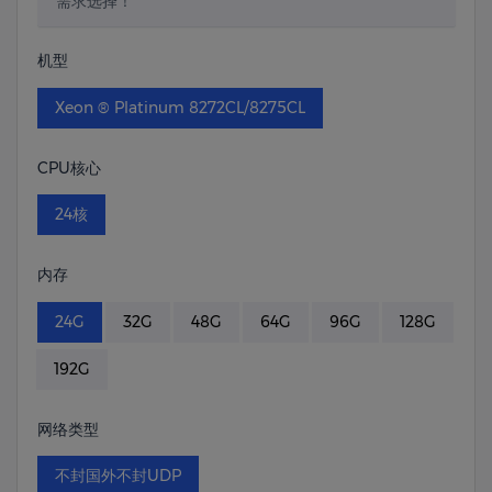
需求选择！
机型
Xeon ® Platinum 8272CL/8275CL
CPU核心
24核
内存
24G
32G
48G
64G
96G
128G
192G
网络类型
不封国外不封UDP