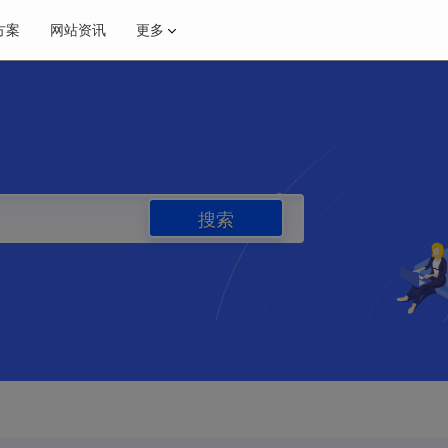
方案
网站资讯
更多
特价高配置云
推荐
国内16C-16G 99元
解决方案
通知
电商解决方案
业界新闻
·年付活动
昆明大带宽
年付活动
50
搜索