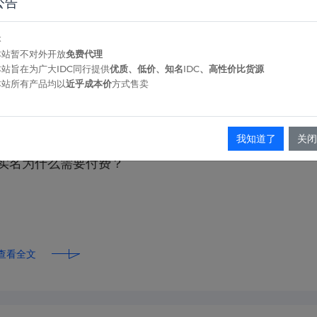
公告
本
本站暂不对外开放
免费代理
本站旨在为广大IDC同行提供
优质、低价、知名IDC、高性价比货源
查看全文
本站所有产品均以
近乎成本价
方式售卖
我知道了
关闭
实名为什么需要付费？
查看全文