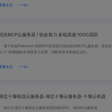
查看全文
绍兴BGP云服务器 | 铂金算力·多线高速·100G高防
基于铂金Platinum-8269CY处理器打造的绍兴BGP云服务器，依托多
从入门到旗舰的全场景算力支撑，适配各类业务稳定运行。
查看全文
湖北十堰电信云服务器-湖北十堰云服务器-十堰云机器
坤少云湖北十堰电信云服务器高防御200G，国内外云服务器