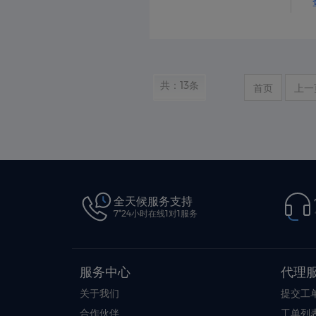
共：13条
首页
上一
全天候服务支持
7*24小时在线1对1服务
服务中心
代理
关于我们
提交工
合作伙伴
工单列