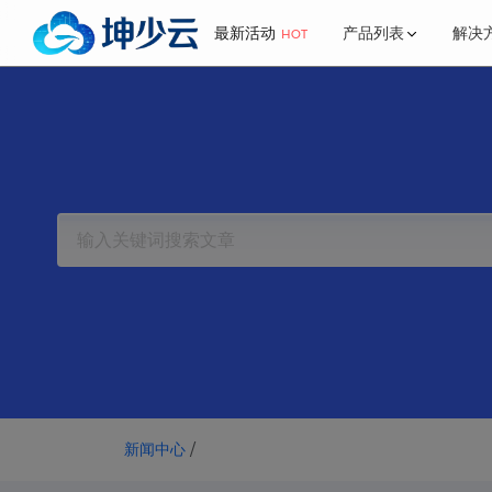
最新活动
产品列表
解决
HOT
了解我们
更多
行业解决方案
新闻中心
最新活动
香港特惠云
公司简介
推介计划
国内云服务器
网站解决方案
官方公告
金融
网维
联系我们
宝塔面板
BGP·云服务器
海外服务器
帮助中心
游戏解决方案
香港·云服务器
常见问题
美国云服务器
日本BGP云服务器
高频云·服务器
新闻中心
/