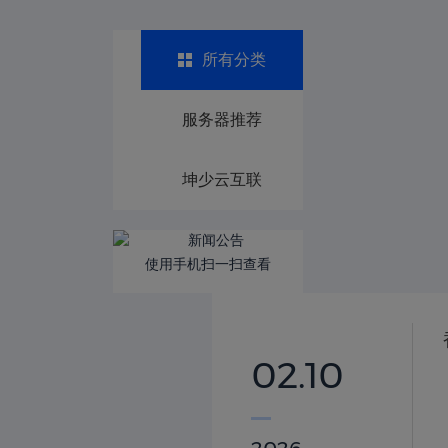
CDN加速防御
物理机服务器-vps
所有分类
住宅/双ISP区
服务器推荐
云电脑
坤少云互联
游戏云I9-14900K/R9-
9950X/ I9-9900K
使用手机扫一扫查看
代理
新加坡云服务
02.10
马来西亚云服务器
德国云服务器