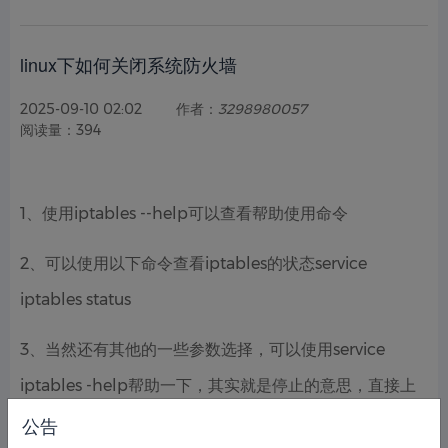
linux下如何关闭系统防火墙
2025-09-10 02:02
作者：
3298980057
阅读量：394
1、使用iptables --help可以查看帮助使用命令
2、可以使用以下命令查看iptables的状态service
iptables status
3、当然还有其他的一些参数选择，可以使用service
iptables -help帮助一下，其实就是停止的意思，直接上
命令如果需要永久关闭iptables，
公告