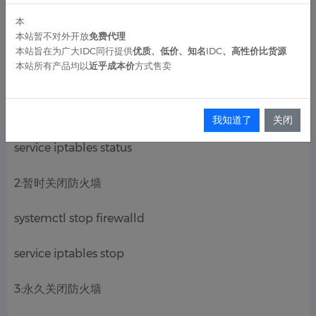
使用chkconfig iptables off 这样以后开机也不需要再去
本
本站暂不对外开放
免费代理
做设置了，永久性的关闭了
本站旨在为广大IDC同行提供
优质、低价、知名IDC、高性价比货源
本站所有产品均以
近乎成本价
方式售卖
1:查看防火状态
systemctl status firewalld
我知道了
关闭
service iptables status
2:暂时关闭防火墙
systemctl stop firewalld
service iptables stop
3:永久关闭防火墙