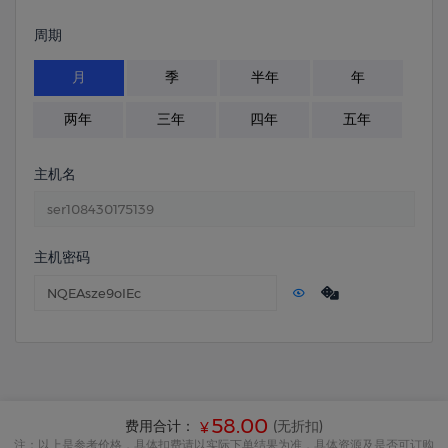
周期
月
季
半年
年
两年
三年
四年
五年
主机名
主机密码
58.00
费用合计：
(无折扣)
¥
注：以上是参考价格，具体扣费请以实际下单结果为准，具体资源及是否可订购