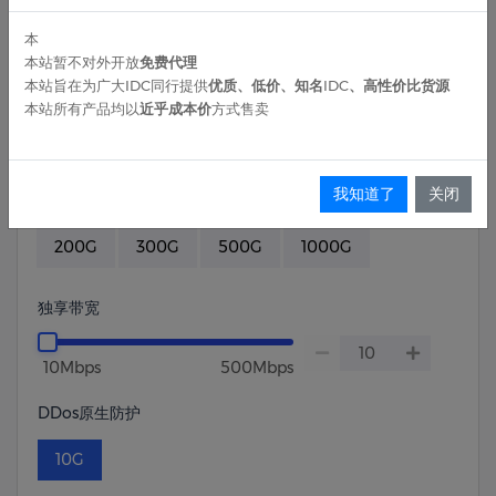
本
30G
50G
100G
150G
200G
本站暂不对外开放
免费代理
本站旨在为广大IDC同行提供
优质、低价、知名IDC、高性价比货源
300G
500G
1000G
本站所有产品均以
近乎成本价
方式售卖
数据盘
我知道了
关闭
不需要
30G
50G
100G
150G
200G
300G
500G
1000G
独享带宽
10Mbps
500Mbps
DDos原生防护
10G