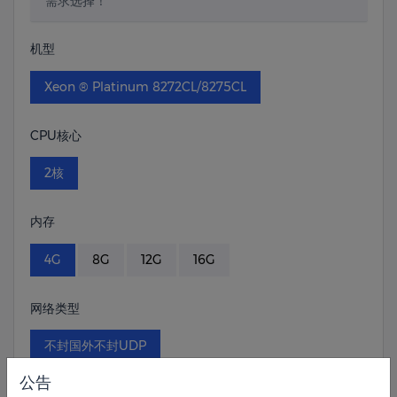
需求选择！
机型
Xeon ® Platinum 8272CL/8275CL
CPU核心
2核
内存
4G
8G
12G
16G
网络类型
不封国外不封UDP
公告
系统盘