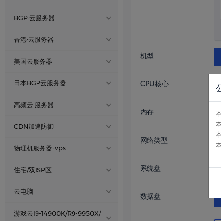
CDN加速防御
浙江·宁 |电信云
BGP·云服务器
物理机服务器-vps
内蒙电信·云
8269CY
内蒙古BGP云服
香港·云服务器
电信BGP
务器
住宅/双ISP区
四川·德阳|高防云
机型
香港云·大带宽
推荐
美国云服务器
北京 BGP
金牌
湖北·襄阳 电信云 A
8168
云电脑
香港精品CN2·A区
推荐
美国优化高防云 A区
区
日本BGP云服务器
CPU核心
深圳 BGP
金牌
香港精品CN2·B区
推荐
美国优化高防云 B区
湖北.襄阳 电信云 B区
金牌
日本大宽带BGP☁️
游戏云I9-14900K/R9-
高频云·服务器
广州 BGP
金牌
内存
9950X/ I9-9900K
美国CMIN2/9929 A区
香港三网直连·C区
火爆
弹性·大宽带云
日本BGP云服务器☁️
十堰三线 高防BGP
厦门 BGP
Xeon ® Platinum
弹性大带宽
CDN加速防御
服务器
美国CMIN2/9929 B区
代理
香港裸金属·云服务器
火爆
网络类型
日本云·服务器
绍兴·BGP
推荐
泉州 电信
Xeon ® Platinum
亚太高防
物理机服务器-vps
江苏·镇江 电信云
8272
美国精品CN2/BGP A区
香港物理机服务器
推荐
新加坡云服务
宁波 BGP
Xeon ® Platinum
亚太死扛
系统盘
湖北裸金属·服务器
陕西·西安|电信云 A区
住宅/双ISP区
美国精品CN2/BGP B区
国内死扛
十堰 BGP
Xeon ® Platinum
成都电信高防物理机☁️
陕西·西安|电信云 B区
马来西亚云服务器
美国家宽ISP
云电脑
美国裸金属服务器
数据盘
亚太CDN
深圳 电信
Xeon ® Platinum
四川德阳电信物理机☁️
湖北十堰电信·
跨境电商云
金牌?6133
西信电信机房
游戏云I9-14900K/R9-9950X/
德国云服务器
云服务器