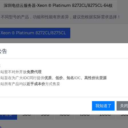
深圳电信云服务器-Xeon ® Platinum 8272CL/8275CL-64核
不同型号的产品，功能和性能有所差异，建议您根据实际需求选择！
Xeon ® Platinum 8272CL/8275CL
48核
公告
48G
64G
96G
128G
192G
256G
本
本站暂不对外开放
免费代理
本站旨在为广大IDC同行提供
优质、低价、知名IDC、高性价比货源
不封国外不封UDP
本站所有产品均以
近乎成本价
方式售卖
30G
50G
100G
150G
200G
300G
50
我知道了
关闭
不需要
30G
50G
100G
150G
200G
30