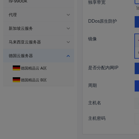
国内精品CDN
I9-9900K
独享带宽
济南 联通
Xeon ® Platinum
镇江高防BGP 物理机
美国家宽ISP B区
福建·泉州 电信云
1
厦门电信 - R9-9950X
江苏镇江普防电信物理机☁️
厦门 电信
Xeon ® Platinum
代理
德国住宅家宽A
DDos原生防护
厦门电信 - I9-14900K
湖北襄阳电信高防物理机☁️
济南 移动
Xeon ® Platinum
本站代理
德国双ISP住宅云主机B区
新加坡云服务
宁波BGP-
宁波物理机☁️
镜像
上海动态
Intel ® I9-14900K
新加坡BGP
Xeon ® Platinum
马来西亚云服务器
I9-14900K
BGB
十堰三线 高防BGP
宁波BGP-
马来西亚BGP
德国云服务器
美国洛杉矶·云服务器
AMD R9-9950X
R9-9950X
十堰600G高防物理机☁️
是否分配内网IP
德国精品云 A区
十堰BGP-
成都眉山联通——物理机
AMD R9-9950X
R9-9950X
德国精品云 B区
周期
十堰BGP高防
高防
镇江BGP
主机名
主机密码