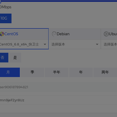
0Mbps
10G
CentOS
Debian
Ubu
CentOS_6.8_x64_快卫士
选择版本
选择版
否
是
月
季
半年
年
两年