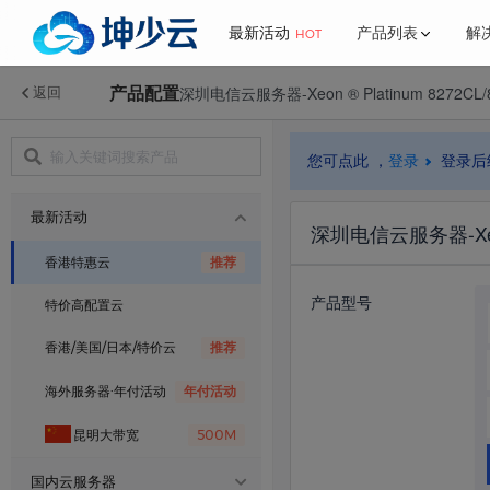
最新活动
产品列表
解
HOT
产品配置
深圳电信云服务器-Xeon ® Platinum 8272CL/
返回
了解我们
更多
行业解决方案
新闻中心
最新活动
香港特惠云
您可点此 ，
登录
登录后
公司简介
推介计划
国内云服务器
网站解决方案
官方公告
金
网
联系我们
宝塔面板
最新活动
BGP·云服务器
深圳电信云服务器-Xeon 
海外服务器
帮助中心
游戏解决方案
香港特惠云
推荐
香港·云服务器
产品型号
特价高配置云
常见问题
美国云服务器
香港/美国/日本/特价云
推荐
日本BGP云服务器
海外服务器·年付活动
年付活动
昆明大带宽
500M
高频云·服务器
国内云服务器